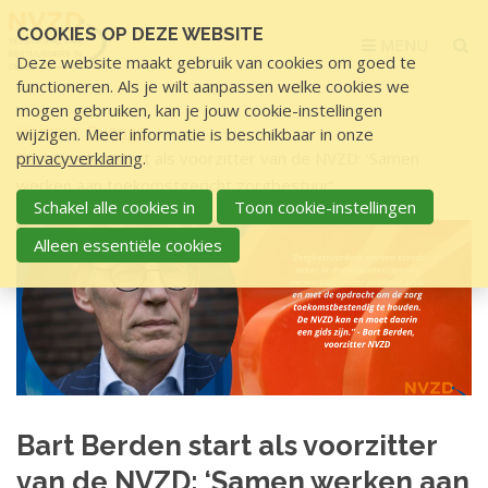
Sla
COOKIES OP DEZE WEBSITE
links
MENU
Deze website maakt gebruik van cookies om goed te
over
functioneren. Als je wilt aanpassen welke cookies we
S
mogen gebruiken, kan je jouw cookie-instellingen
p
Home
Overige
wijzigen. Meer informatie is beschikbaar in onze
r
Bart Berden start als voorzitter van de NVZD: ‘Samen
privacyverklaring
.
i
werken aan toekomstgericht zorgbestuur’
n
Schakel alle cookies in
Toon cookie-instellingen
g
B
Alleen essentiële cookies
n
a
a
r
a
t
r
d
B
e
e
i
Bart Berden start als voorzitter
r
n
h
van de NVZD: ‘Samen werken aan