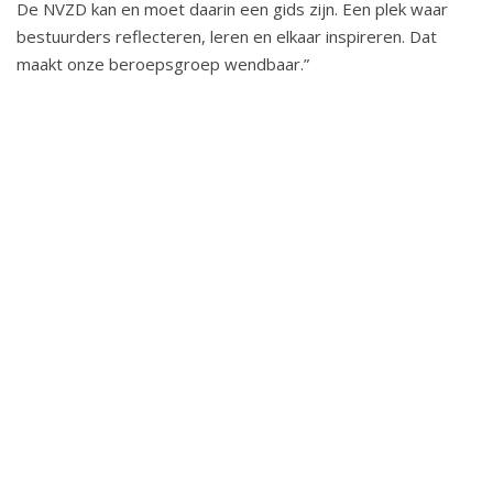
De NVZD kan en moet daarin een gids zijn. Een plek waar
Z
bestuurders reflecteren, leren en elkaar inspireren. Dat
D
maakt onze beroepsgroep wendbaar.”
:
‘
S
a
m
e
n
w
e
r
k