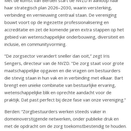
Met de komst van Berden start de NVZD in aanloop naar
r
a
haar strategisch plan 2026–2030, waarin versterking,
t
z
verbinding en vernieuwing centraal staan. De vereniging
i
i
bouwt voort op de ingezette professionalisering en
e
accreditatie en zet de komende jaren extra stappen op het
t
gebied van wetenschappelijke onderbouwing, diversiteit en
t
inclusie, en communityvorming.
e
“De zorgsector verandert sneller dan ooit,” zegt Iris
r
Sengers, directeur van de NVZD. “De zorg staat voor grote
v
maatschappelijke opgaven en die vragen om bestuurders
die stevig staan in hun vak en in verbinding met elkaar. Bart
a
brengt een unieke combinatie van bestuurlijke ervaring,
n
wetenschappelijke blik en oprechte aandacht voor de
d
praktijk. Dat past perfect bij deze fase van onze vereniging.”
e
Berden: “Zorgbestuurders werken steeds vaker in
N
domeinoverstijgende netwerken, onder publieke druk en
met de opdracht om de zorg toekomstbestendig te houden.
V