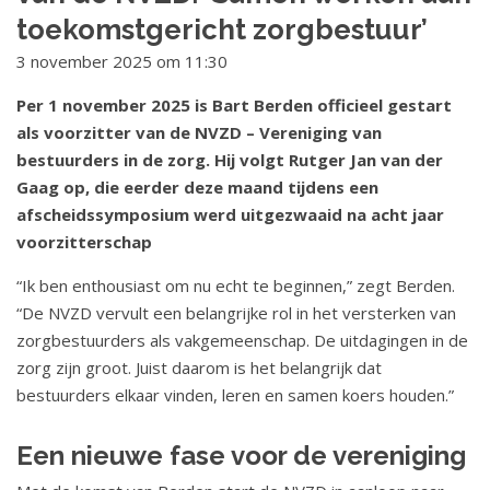
d
o
toekomstgericht zorgbestuur’
e
u
3 november 2025 om 11:30
n
d
S
s
Per 1 november 2025 is Bart Berden officieel gestart
p
als voorzitter van de NVZD – Vereniging van
t
r
bestuurders in de zorg. Hij volgt Rutger Jan van der
a
i
Gaag op, die eerder deze maand tijdens een
n
r
afscheidssymposium werd uitgezwaaid na acht jaar
g
voorzitterschap
t
n
a
“Ik ben enthousiast om nu echt te beginnen,” zegt Berden.
a
“De NVZD vervult een belangrijke rol in het versterken van
a
l
zorgbestuurders als vakgemeenschap. De uitdagingen in de
r
s
zorg zijn groot. Juist daarom is het belangrijk dat
n
v
bestuurders elkaar vinden, leren en samen koers houden.”
a
v
o
Een nieuwe fase voor de vereniging
i
o
g