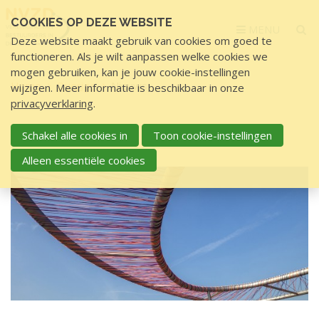
Sla
COOKIES OP DEZE WEBSITE
links
MENU
Deze website maakt gebruik van cookies om goed te
over
functioneren. Als je wilt aanpassen welke cookies we
S
mogen gebruiken, kan je jouw cookie-instellingen
p
Home
Overige
Nieuws
wijzigen. Meer informatie is beschikbaar in onze
r
privacyverklaring
.
i
N
n
Schakel alle cookies in
Toon cookie-instellingen
NIEUWS
i
g
Alleen essentiële cookies
e
n
u
a
a
w
r
s
d
e
i
n
h