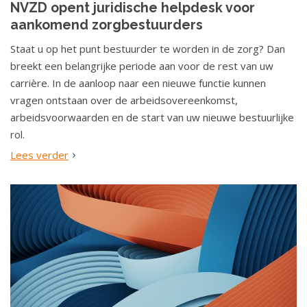
NVZD opent juridische helpdesk voor
o
aankomend zorgbestuurders
u
d
Staat u op het punt bestuurder te worden in de zorg? Dan
S
breekt een belangrijke periode aan voor de rest van uw
p
carrière. In de aanloop naar een nieuwe functie kunnen
r
vragen ontstaan over de arbeidsovereenkomst,
i
arbeidsvoorwaarden en de start van uw nieuwe bestuurlijke
n
rol.
g
Lees verder
n
a
a
r
n
a
v
i
g