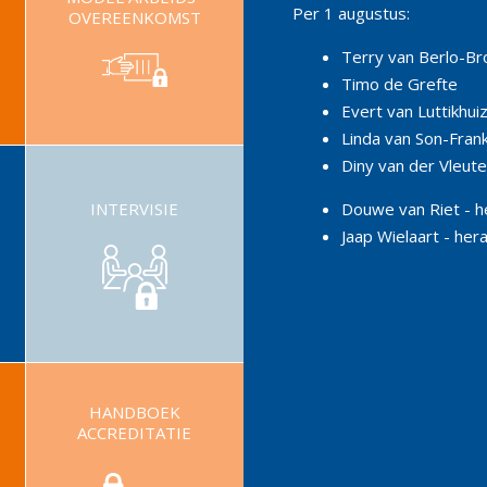
Per 1 augustus:
OVEREENKOMST
Terry van Berlo-B
Timo de Grefte
Evert van Luttik
Linda van Son-F
Diny van der Vl
Douwe van Riet - h
INTERVISIE
Jaap Wielaart - her
HANDBOEK
ACCREDITATIE