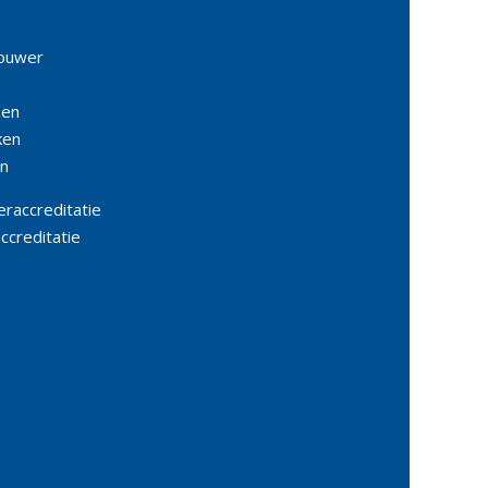
rouwer
huizen
ranken
euten
eraccreditatie
accreditatie