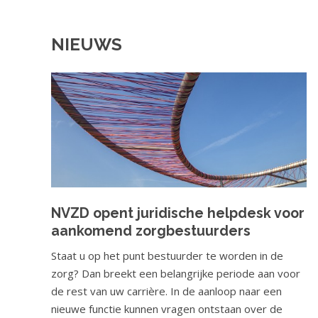
o
W
u
NIEUWS
e
d
S
l
p
k
r
o
i
n
m
g
b
n
i
a
a
j
NVZD opent juridische helpdesk voor
r
aankomend zorgbestuurders
d
n
e
Staat u op het punt bestuurder te worden in de
a
zorg? Dan breekt een belangrijke periode aan voor
v
N
de rest van uw carrière. In de aanloop naar een
i
V
nieuwe functie kunnen vragen ontstaan over de
g