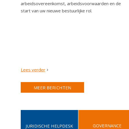
Z
arbeidsovereenkomst, arbeidsvoorwaarden en de
a
start van uw nieuwe bestuurlijke rol.
t
D
i
!
e
Lees verder
MEER BERICHTEN
GOVERNANCE
JURIDISCHE HELPDESK