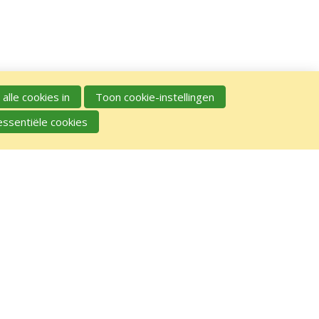
 alle cookies in
Toon cookie-instellingen
essentiële cookies
GA NAAR
Voordelen voor leden
Voor wie
GA NAAR AANMELDEN