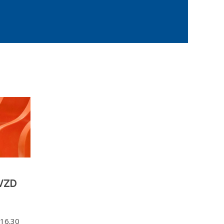
VZD
-16.30