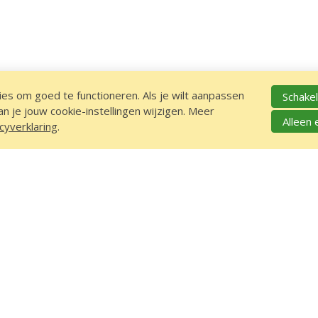
es om goed te functioneren. Als je wilt aanpassen
Schakel
 je jouw cookie-instellingen wijzigen. Meer
Alleen 
cyverklaring
.
ATIE
ord 150, 3704 JG Zeist
, 3700 AC Zeist
80