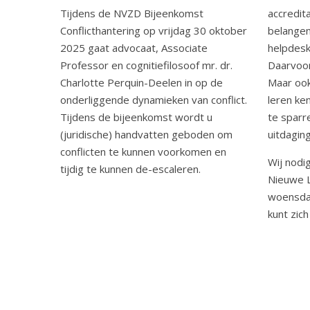
Tijdens de NVZD Bijeenkomst
accredita
Conflicthantering op vrijdag 30 oktober
belangen
2025 gaat advocaat, Associate
helpdesk
Professor en cognitiefilosoof mr. dr.
Daarvoor
Charlotte Perquin-Deelen in op de
Maar oo
onderliggende dynamieken van conflict.
leren ke
Tijdens de bijeenkomst wordt u
te sparr
(juridische) handvatten geboden om
uitdagin
conflicten te kunnen voorkomen en
Wij nodi
tijdig te kunnen de-escaleren.
Nieuwe 
woensda
kunt zic