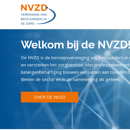
Sla
links
over
S
p
r
Welkom bij de NVZD
i
n
De NVZD is de beroepsvereniging van bestuurders in 
g
en versterken het zorgbestuur. Met professionele ont
n
belangenbehartiging bouwen we samen aan toekomst
a
Binnen de sector en in de samenleving als geheel.
a
r
OVER DE NVZD
d
e
i
n
h