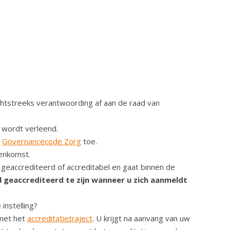
chtstreeks verantwoording af aan de raad van
g wordt verleend.
e
Governancecode Zorg
toe.
enkomst.
geaccrediteerd of accreditabel en gaat binnen de
al geaccrediteerd te zijn wanneer u zich aanmeldt
instelling?
 met het
accreditatietraject
. U krijgt na aanvang van uw