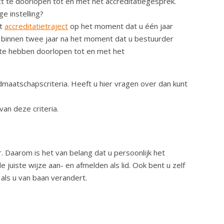
ct te doorlopen tot en met het accreditatiegesprek.
e instelling?
et
accreditatietraject
op het moment dat u één jaar
nt binnen twee jaar na het moment dat u bestuurder
t te hebben doorlopen tot en met het
idmaatschapscriteria. Heeft u hier vragen over dan kunt
van deze criteria.
 Daarom is het van belang dat u persoonlijk het
e juiste wijze aan- en afmelden als lid. Ook bent u zelf
als u van baan verandert.