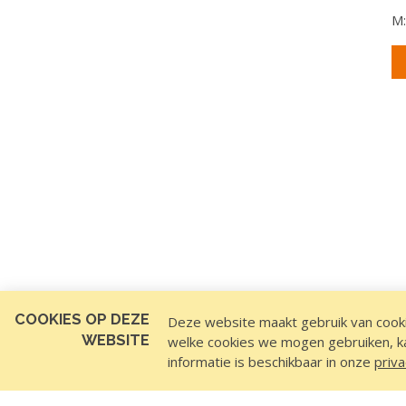
M
COOKIES OP DEZE
Deze website maakt gebruik van cooki
WEBSITE
welke cookies we mogen gebruiken, kan
informatie is beschikbaar in onze
priva