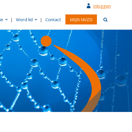
Inloggen
ie
Word lid
Contact
MIJN NVZD