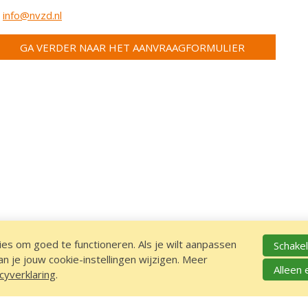
:
info@nvzd.nl
GA VERDER NAAR HET AANVRAAGFORMULIER
es om goed te functioneren. Als je wilt aanpassen
Schakel
 je jouw cookie-instellingen wijzigen. Meer
Alleen 
cyverklaring
.