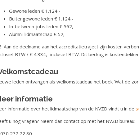
Gewone leden € 1.124,-
Buitengewone leden € 1.124,-
In-between-jobs leden € 562,-
Alumni-lidmaatschap € 52,-
: Aan de deelname aan het accreditatietraject zijn kosten verbo
clusief BTW / € 4.334,- inclusief BTW. Dit bedrag is kostendekkend.
elkomstcadeau
euwe leden ontvangen als welkomstcadeau het boek ‘Wat de zorg n
eer informatie
er informatie over het lidmaatschap van de NVZD vindt u in de
s
eft u nog vragen? Neem dan contact op met het NVZD bureau:
 030 277 72 80