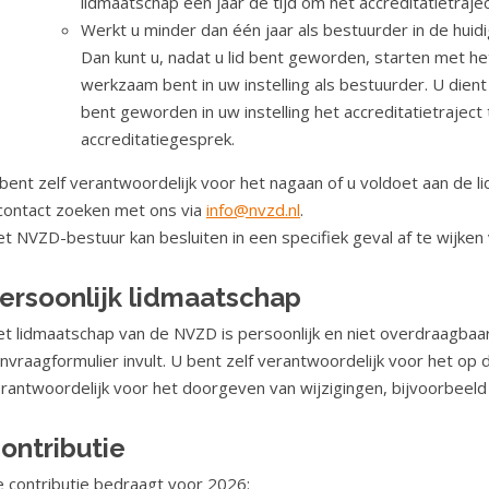
lidmaatschap een jaar de tijd om het accreditatietraje
Werkt u minder dan één jaar als bestuurder in de huidig
Dan kunt u, nadat u lid bent geworden, starten met h
werkzaam bent in uw instelling als bestuurder. U die
bent geworden in uw instelling het accreditatietrajec
accreditatiegesprek.
bent zelf verantwoordelijk voor het nagaan of u voldoet aan de l
contact zoeken met ons via
info@nvzd.nl
.
t NVZD-bestuur kan besluiten in een specifiek geval af te wijken 
ersoonlijk lidmaatschap
t lidmaatschap van de NVZD is persoonlijk en niet overdraagbaar.
nvraagformulier invult. U bent zelf verantwoordelijk voor het op d
rantwoordelijk voor het doorgeven van wijzigingen, bijvoorbeeld 
ontributie
 contributie bedraagt voor 2026: