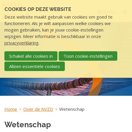
Sla
COOKIES OP DEZE WEBSITE
links
MENU
Deze website maakt gebruik van cookies om goed te
over
functioneren. Als je wilt aanpassen welke cookies we
S
mogen gebruiken, kan je jouw cookie-instellingen
p
wijzigen. Meer informatie is beschikbaar in onze
r
privacyverklaring
.
i
n
Schakel alle cookies in
Toon cookie-instellingen
g
Alleen essentiële cookies
n
a
a
r
d
e
Home
Over de NVZD
Wetenschap
i
n
Wetenschap
h