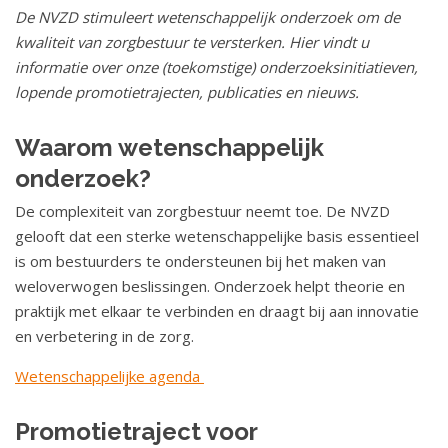
o
De NVZD stimuleert wetenschappelijk onderzoek om de
u
kwaliteit van zorgbestuur te versterken. Hier vindt u
d
informatie over onze (toekomstige) onderzoeksinitiatieven,
S
lopende promotietrajecten, publicaties en nieuws.
p
r
Waarom wetenschappelijk
i
onderzoek?
n
De complexiteit van zorgbestuur neemt toe. De NVZD
g
gelooft dat een sterke wetenschappelijke basis essentieel
n
is om bestuurders te ondersteunen bij het maken van
a
weloverwogen beslissingen. Onderzoek helpt theorie en
a
praktijk met elkaar te verbinden en draagt bij aan innovatie
r
en verbetering in de zorg.
n
a
Wetenschappelijke agenda
v
i
Promotietraject voor
g