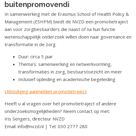
buitenpromovendi
a
t
In samenwerking met de Erasmus School of Health Policy &
i
Management (ESHPM) biedt de NVZD een promotietraject
e
aan voor zorgbestuurders die naast of na hun functie
wetenschappelijk onderzoek willen doen naar governance en
transformatie in de zorg.
Duur: circa 5 jaar
Thema’s: samenwerking en netwerkvorming,
transformaties in zorg, bestuurstoezicht en meer
Inclusief opleiding en academische begeleiding
Uitnodiging aanmelden promotietraject
Heeft u al vragen over het promotietraject of andere
onderzoeksmogelijkheden? Neem contact op met:
Iris Sengers, directeur NVZD
Email: info@nvzd.nl | Tel: 030 2777 280