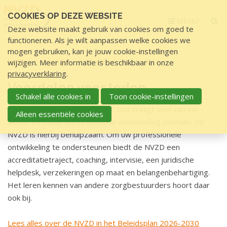
Sla
COOKIES OP DEZE WEBSITE
links
MENU
Deze website maakt gebruik van cookies om goed te
over
functioneren. Als je wilt aanpassen welke cookies we
S
mogen gebruiken, kan je jouw cookie-instellingen
p
Home
Word lid
Voordelen voor leden
wijzigen. Meer informatie is beschikbaar in onze
r
privacyverklaring
.
i
Voordelen voor leden
n
Schakel alle cookies in
Toon cookie-instellingen
g
Zorgbesturen is een vak apart. Dat vraagt veel van uw
Alleen essentiële cookies
n
kennis en kunde en de continue ontwikkeling daarvan. De
a
NVZD is hierbij behulpzaam. Om uw professionele
a
ontwikkeling te ondersteunen biedt de NVZD een
r
accreditatietraject, coaching, intervisie, een juridische
d
helpdesk, verzekeringen op maat en belangenbehartiging.
e
Het leren kennen van andere zorgbestuurders hoort daar
i
ook bij.
n
h
Lees alles over de NVZD in het Beleidsplan 2026-2030