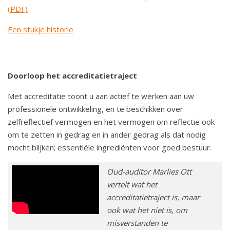
o
(PDF)
u
Een stukje historie
d
S
p
r
Doorloop het accreditatietraject
i
Met accreditatie toont u aan actief te werken aan uw
n
professionele ontwikkeling, en te beschikken over
g
zelfreflectief vermogen en het vermogen om reflectie ook
n
om te zetten in gedrag en in ander gedrag als dat nodig
a
mocht blijken; essentiële ingrediënten voor goed bestuur.
a
r
Oud-auditor Marlies Ott
n
vertelt wat het
a
accreditatietraject is, maar
v
ook wat het niet is, om
i
misverstanden te
g