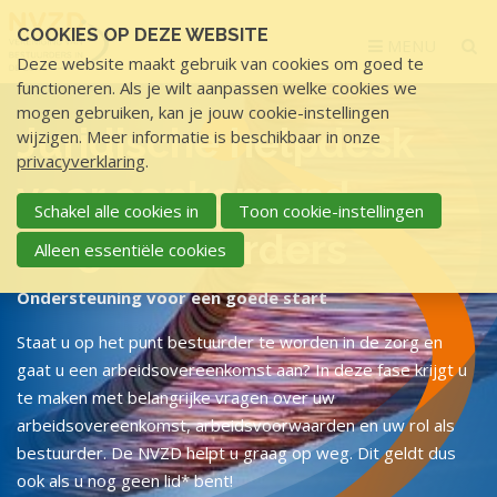
Sla
COOKIES OP DEZE WEBSITE
links
MENU
Deze website maakt gebruik van cookies om goed te
over
functioneren. Als je wilt aanpassen welke cookies we
S
mogen gebruiken, kan je jouw cookie-instellingen
p
Juridische helpdesk
wijzigen. Meer informatie is beschikbaar in onze
r
privacyverklaring
.
i
voor aankomend
n
Schakel alle cookies in
Toon cookie-instellingen
g
zorgbestuurders
Alleen essentiële cookies
n
a
Ondersteuning voor een goede start
a
Staat u op het punt bestuurder te worden in de zorg en
r
gaat u een arbeidsovereenkomst aan? In deze fase krijgt u
d
te maken met belangrijke vragen over uw
e
arbeidsovereenkomst, arbeidsvoorwaarden en uw rol als
i
bestuurder. De NVZD helpt u graag op weg. Dit geldt dus
n
ook als u nog geen lid* bent!
h