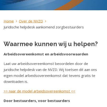
o
u
d
Home
S
Over de NVZD
Juridische helpdesk aankomend zorgbestuurders
p
r
i
Waarmee kunnen wij u helpen?
n
g
Arbeidsovereenkomst en arbeidsvoorwaarden
n
a
Laat uw arbeidsovereenkomst beoordelen door de
a
juridische helpdesk van de NVZD. Wij toetsen dit aan ons
r
eigen model arbeidsovereenkomst dat tevens gratis te
n
downloaden is.
a
>> naar de model arbeidsovereenkomst <<
v
i
Door bestuurders, voor bestuurders
g