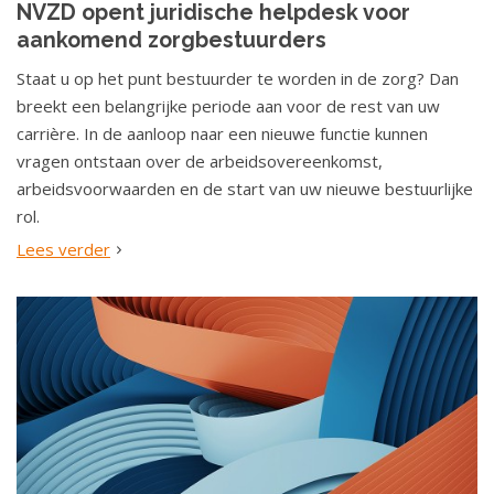
NVZD opent juridische helpdesk voor
o
aankomend zorgbestuurders
u
d
Staat u op het punt bestuurder te worden in de zorg? Dan
S
breekt een belangrijke periode aan voor de rest van uw
p
carrière. In de aanloop naar een nieuwe functie kunnen
r
vragen ontstaan over de arbeidsovereenkomst,
i
arbeidsvoorwaarden en de start van uw nieuwe bestuurlijke
n
rol.
g
Lees verder
n
a
a
r
n
a
v
i
g