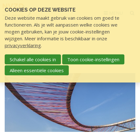
Sla
COOKIES OP DEZE WEBSITE
links
MENU
Deze website maakt gebruik van cookies om goed te
over
functioneren. Als je wilt aanpassen welke cookies we
S
mogen gebruiken, kan je jouw cookie-instellingen
p
Home
Overige
Nieuws
wijzigen. Meer informatie is beschikbaar in onze
r
privacyverklaring
.
i
N
n
Schakel alle cookies in
Toon cookie-instellingen
NIEUWS
i
g
Alleen essentiële cookies
e
n
u
a
a
w
r
s
d
e
i
n
h