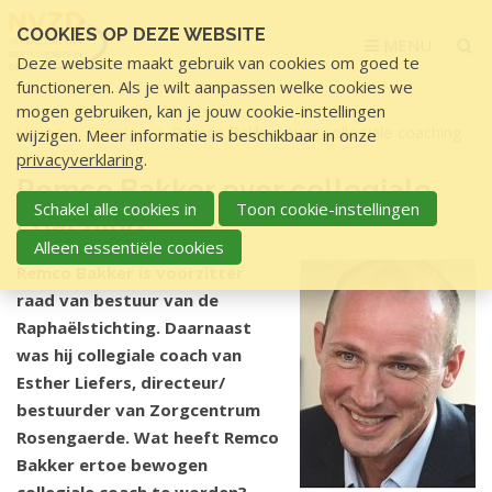
Sla
COOKIES OP DEZE WEBSITE
links
MENU
Deze website maakt gebruik van cookies om goed te
over
functioneren. Als je wilt aanpassen welke cookies we
S
mogen gebruiken, kan je jouw cookie-instellingen
p
Home
Overige
Remco Bakker over collegiale coaching
wijzigen. Meer informatie is beschikbaar in onze
r
privacyverklaring
.
i
Remco Bakker over collegiale
n
Schakel alle cookies in
Toon cookie-instellingen
coaching
g
Alleen essentiële cookies
n
Remco Bakker is voorzitter
a
raad van bestuur van de
a
Raphaëlstichting. Daarnaast
r
was hij collegiale coach van
d
Esther Liefers, directeur/
e
bestuurder van Zorgcentrum
i
Rosengaerde. Wat heeft Remco
n
Bakker ertoe bewogen
h
collegiale coach te worden?