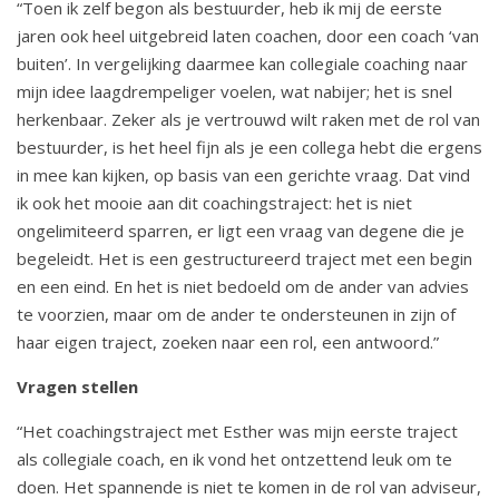
“Toen ik zelf begon als bestuurder, heb ik mij de eerste
a
jaren ook heel uitgebreid laten coachen, door een coach ‘van
t
buiten’. In vergelijking daarmee kan collegiale coaching naar
i
mijn idee laagdrempeliger voelen, wat nabijer; het is snel
e
herkenbaar. Zeker als je vertrouwd wilt raken met de rol van
bestuurder, is het heel fijn als je een collega hebt die ergens
in mee kan kijken, op basis van een gerichte vraag. Dat vind
ik ook het mooie aan dit coachingstraject: het is niet
ongelimiteerd sparren, er ligt een vraag van degene die je
begeleidt. Het is een gestructureerd traject met een begin
en een eind. En het is niet bedoeld om de ander van advies
te voorzien, maar om de ander te ondersteunen in zijn of
haar eigen traject, zoeken naar een rol, een antwoord.”
Vragen stellen
“Het coachingstraject met Esther was mijn eerste traject
als collegiale coach, en ik vond het ontzettend leuk om te
doen. Het spannende is niet te komen in de rol van adviseur,