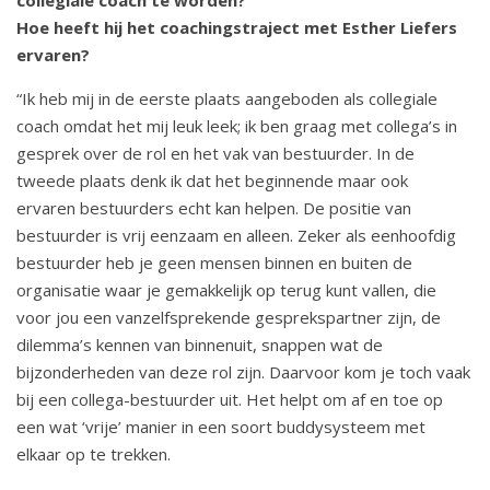
o
Hoe heeft hij het coachingstraject met Esther Liefers
u
ervaren?
d
S
“Ik heb mij in de eerste plaats aangeboden als collegiale
p
coach omdat het mij leuk leek; ik ben graag met collega’s in
r
gesprek over de rol en het vak van bestuurder. In de
i
tweede plaats denk ik dat het beginnende maar ook
n
ervaren bestuurders echt kan helpen. De positie van
g
bestuurder is vrij eenzaam en alleen. Zeker als eenhoofdig
n
bestuurder heb je geen mensen binnen en buiten de
a
organisatie waar je gemakkelijk op terug kunt vallen, die
a
voor jou een vanzelfsprekende gesprekspartner zijn, de
r
dilemma’s kennen van binnenuit, snappen wat de
n
bijzonderheden van deze rol zijn. Daarvoor kom je toch vaak
a
bij een collega-bestuurder uit. Het helpt om af en toe op
v
een wat ‘vrije’ manier in een soort buddysysteem met
i
elkaar op te trekken.
g