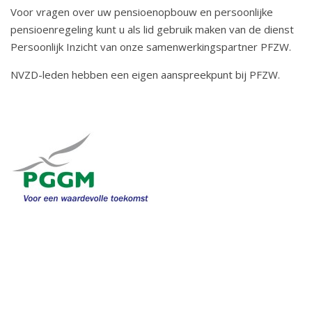
o
Voor vragen over uw pensioenopbouw en persoonlijke
u
pensioenregeling kunt u als lid gebruik maken van de dienst
d
Persoonlijk Inzicht van onze samenwerkingspartner PFZW.
S
NVZD-leden hebben een eigen aanspreekpunt bij PFZW.
p
r
i
n
g
n
a
a
r
n
a
v
i
g