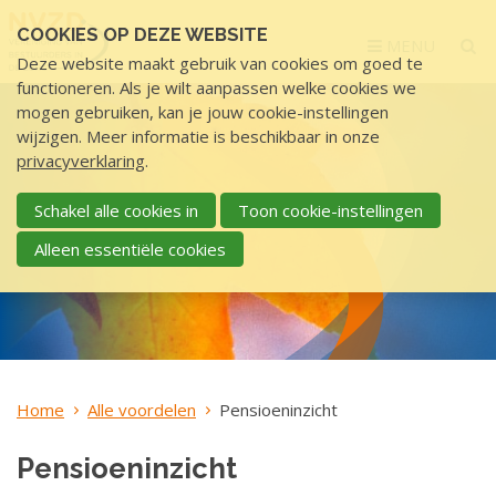
Sla
COOKIES OP DEZE WEBSITE
links
MENU
Deze website maakt gebruik van cookies om goed te
over
functioneren. Als je wilt aanpassen welke cookies we
S
mogen gebruiken, kan je jouw cookie-instellingen
p
wijzigen. Meer informatie is beschikbaar in onze
r
privacyverklaring
.
i
n
Schakel alle cookies in
Toon cookie-instellingen
g
Alleen essentiële cookies
n
a
a
r
d
e
Home
Alle voordelen
Pensioeninzicht
i
n
Pensioeninzicht
h