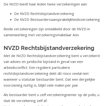
o
De NVZD biedt haar leden twee verzekeringen aan:
u
De NVZD Rechtsbijstandverzekering
d
De NVZD Bestuurdersaansprakelijkheidsverzekering
S
p
Beide verzekeringen zijn ontwikkeld door de NVZD in
r
samenwerking met verzekeringsmakelaar Aon.
i
n
NVZD Rechtsbijstandverzekering
g
Met de NVZD Rechtsbijstandverzekering bent u verzekerd
n
van advies en juridische bijstand in geval van een
a
arbeidsconflict. Een reguliere particuliere
a
rechtsbijstandsverzekering dekt dit risico veelal niet
r
wanneer u statutair bestuurder bent. Dat een dergelijke
n
voorziening nuttig is, blijkt vele malen per jaar.
a
v
Als bestuurder bent u zelf verzekeringnemer op de polis; u
i
sluit de verzekering zelf af.
g