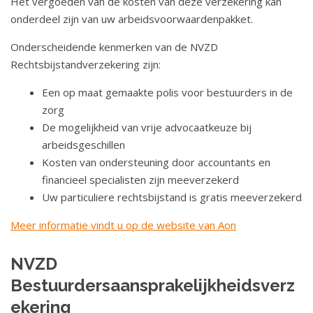
Het vergoeden van de kosten van deze verzekering kan
a
onderdeel zijn van uw arbeidsvoorwaardenpakket.
t
i
Onderscheidende kenmerken van de NVZD
e
Rechtsbijstandverzekering zijn:
Een op maat gemaakte polis voor bestuurders in de
zorg
De mogelijkheid van vrije advocaatkeuze bij
arbeidsgeschillen
Kosten van ondersteuning door accountants en
financieel specialisten zijn meeverzekerd
Uw particuliere rechtsbijstand is gratis meeverzekerd
Meer informatie vindt u op de website van Aon
NVZD
Bestuurdersaansprakelijkheidsverz
ekering