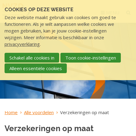
Sla
COOKIES OP DEZE WEBSITE
links
MENU
Deze website maakt gebruik van cookies om goed te
over
functioneren. Als je wilt aanpassen welke cookies we
S
mogen gebruiken, kan je jouw cookie-instellingen
p
wijzigen. Meer informatie is beschikbaar in onze
r
privacyverklaring
.
i
n
Schakel alle cookies in
Toon cookie-instellingen
g
Alleen essentiële cookies
n
a
a
r
d
e
Home
Alle voordelen
Verzekeringen op maat
i
n
Verzekeringen op maat
h