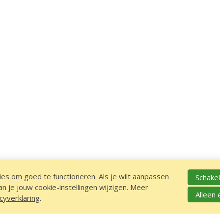
es om goed te functioneren. Als je wilt aanpassen
Schakel
 je jouw cookie-instellingen wijzigen. Meer
Alleen 
cyverklaring
.