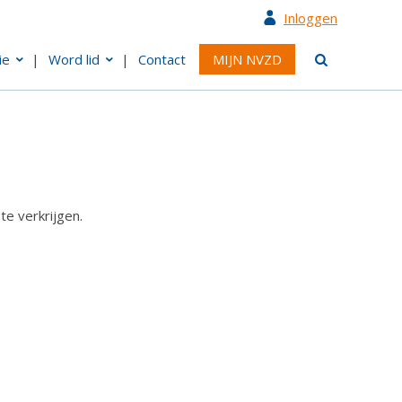
Inloggen
ie
Word lid
Contact
MIJN NVZD
e verkrijgen.