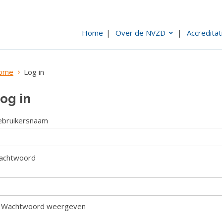
Home
Over de NVZD
Accreditat
ome
Log in
og in
ebruikersnaam
achtwoord
Wachtwoord weergeven