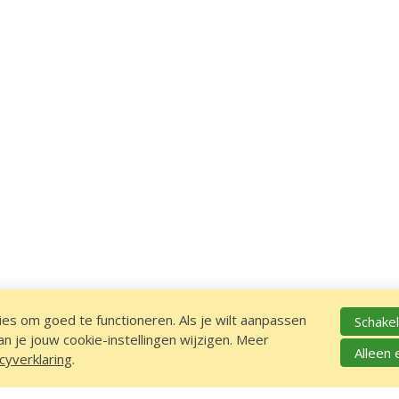
es om goed te functioneren. Als je wilt aanpassen
Schakel
 je jouw cookie-instellingen wijzigen. Meer
Alleen 
cyverklaring
.