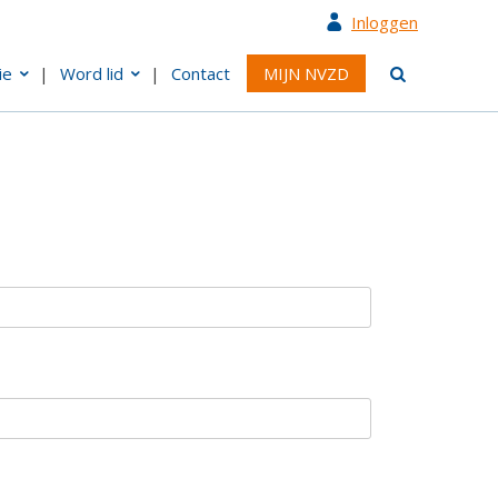
Inloggen
ie
Word lid
Contact
MIJN NVZD