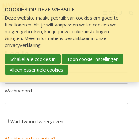
Sla
COOKIES OP DEZE WEBSITE
links
MENU
Deze website maakt gebruik van cookies om goed te
over
functioneren. Als je wilt aanpassen welke cookies we
S
mogen gebruiken, kan je jouw cookie-instellingen
p
Home
Log in
wijzigen. Meer informatie is beschikbaar in onze
r
privacyverklaring
.
i
Log in
n
Schakel alle cookies in
Toon cookie-instellingen
g
Gebruikersnaam
Alleen essentiële cookies
n
a
a
Wachtwoord
r
d
e
i
Wachtwoord weergeven
n
h
Wachtwoord vergeten?