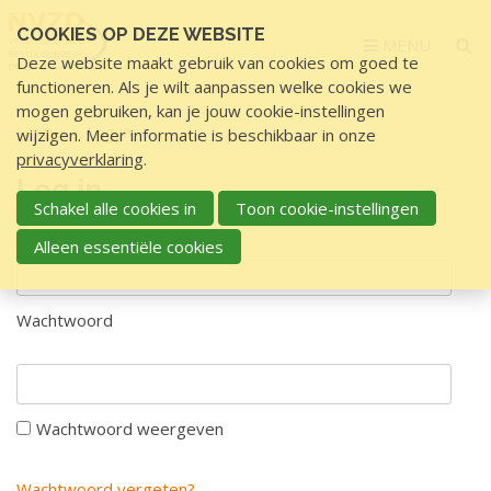
Sla
COOKIES OP DEZE WEBSITE
links
MENU
Deze website maakt gebruik van cookies om goed te
over
functioneren. Als je wilt aanpassen welke cookies we
S
mogen gebruiken, kan je jouw cookie-instellingen
p
Home
Log in
wijzigen. Meer informatie is beschikbaar in onze
r
privacyverklaring
.
i
Log in
n
Schakel alle cookies in
Toon cookie-instellingen
g
Gebruikersnaam
Alleen essentiële cookies
n
a
a
Wachtwoord
r
d
e
i
Wachtwoord weergeven
n
h
Wachtwoord vergeten?