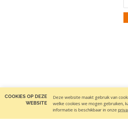
COOKIES OP DEZE
Deze website maakt gebruik van cooki
WEBSITE
welke cookies we mogen gebruiken, kan
informatie is beschikbaar in onze
priva
VOLG ONS OP
CONTACTINFORM