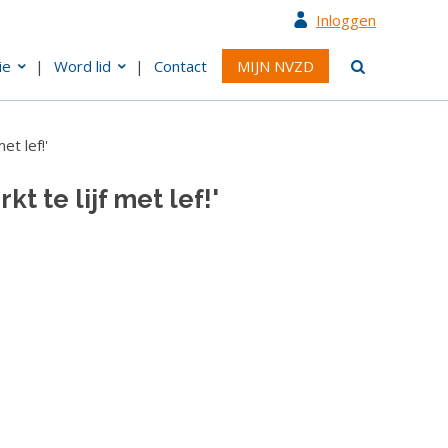
Inloggen
ie
Word lid
Contact
MIJN NVZD
et lef!'
 te lijf met lef!'