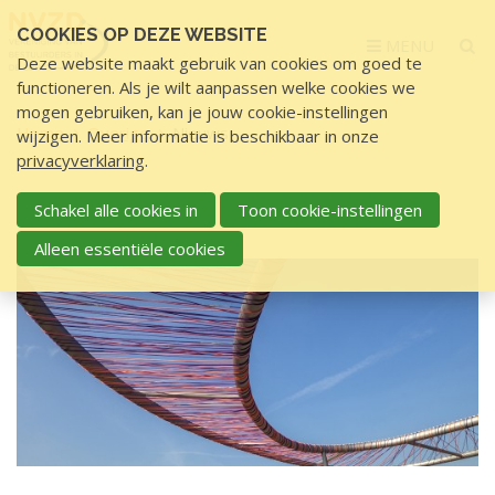
Sla
COOKIES OP DEZE WEBSITE
links
MENU
Deze website maakt gebruik van cookies om goed te
over
functioneren. Als je wilt aanpassen welke cookies we
S
mogen gebruiken, kan je jouw cookie-instellingen
p
Home
Overige
Nieuws
wijzigen. Meer informatie is beschikbaar in onze
r
privacyverklaring
.
i
N
n
Schakel alle cookies in
Toon cookie-instellingen
NIEUWS
i
g
Alleen essentiële cookies
e
n
u
a
a
w
r
s
d
e
i
n
h