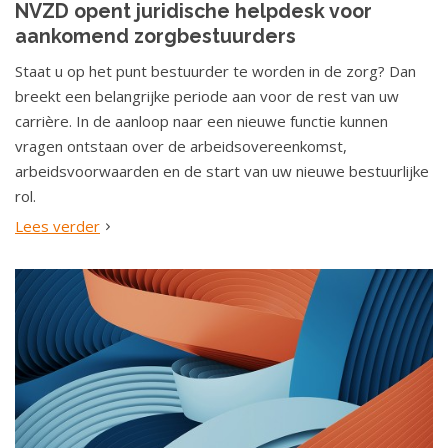
NVZD opent juridische helpdesk voor
o
aankomend zorgbestuurders
u
d
Staat u op het punt bestuurder te worden in de zorg? Dan
S
breekt een belangrijke periode aan voor de rest van uw
p
carrière. In de aanloop naar een nieuwe functie kunnen
r
vragen ontstaan over de arbeidsovereenkomst,
i
arbeidsvoorwaarden en de start van uw nieuwe bestuurlijke
n
rol.
g
Lees verder
n
a
a
r
n
a
v
i
g