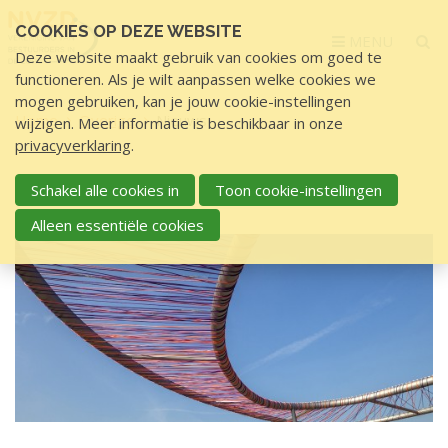
Sla
COOKIES OP DEZE WEBSITE
links
MENU
Deze website maakt gebruik van cookies om goed te
over
functioneren. Als je wilt aanpassen welke cookies we
S
mogen gebruiken, kan je jouw cookie-instellingen
p
Home
Overige
Nieuws
wijzigen. Meer informatie is beschikbaar in onze
r
privacyverklaring
.
i
N
n
Schakel alle cookies in
Toon cookie-instellingen
NIEUWS
i
g
Alleen essentiële cookies
e
n
u
a
a
w
r
s
d
e
i
n
h