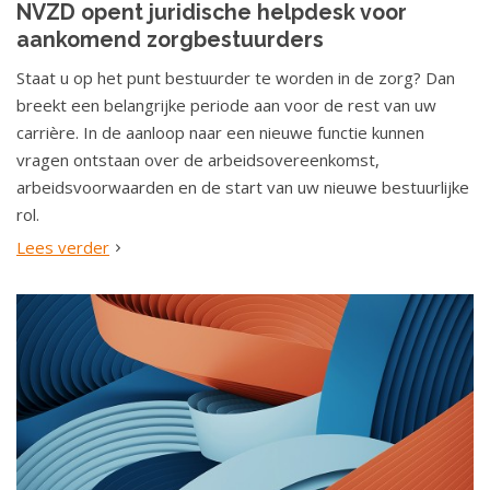
NVZD opent juridische helpdesk voor
o
aankomend zorgbestuurders
u
d
Staat u op het punt bestuurder te worden in de zorg? Dan
S
breekt een belangrijke periode aan voor de rest van uw
p
carrière. In de aanloop naar een nieuwe functie kunnen
r
vragen ontstaan over de arbeidsovereenkomst,
i
arbeidsvoorwaarden en de start van uw nieuwe bestuurlijke
n
rol.
g
Lees verder
n
a
a
r
n
a
v
i
g