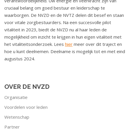
verantwoordelijkheid. Uw energie en veerkracht zijn van
a
cruciaal belang om goed bestuur en leiderschap te
t
waarborgen.
De NVZD en de NVTZ delen dit besef en staan
i
voor vitale zorgbestuurders. Na een succesvolle pilot
e
vitaliteit in 2023, biedt de NVZD nu al haar leden de
mogelijkheid om inzicht te krijgen in hun eigen vitaliteit met
het vitaliteitsonderzoek. Lees
hier
meer over dit traject en
hoe u kunt deelnemen. Deelname is mogelijk tot en met eind
augustus 2024.
OVER DE NVZD
Organisatie
Voordelen voor leden
Wetenschap
Partner