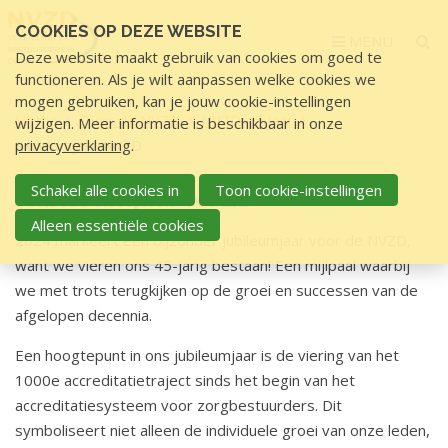
Sla
COOKIES OP DEZE WEBSITE
links
MENU
Deze website maakt gebruik van cookies om goed te
over
functioneren. Als je wilt aanpassen welke cookies we
S
mogen gebruiken, kan je jouw cookie-instellingen
p
Home
Over de NVZD
NVZD 45 jaar
wijzigen. Meer informatie is beschikbaar in onze
r
Jubileumjaar NVZD
privacyverklaring
.
i
n
Schakel alle cookies in
Toon cookie-instellingen
Jubileumjaar NVZD
g
Alleen essentiële cookies
n
2024 markeert een bijzonder jubileumjaar voor de NVZD,
a
want we vieren ons 45-jarig bestaan! Een mijlpaal waarbij
a
we met trots terugkijken op de groei en successen van de
r
afgelopen decennia.
d
Een hoogtepunt in ons jubileumjaar is de viering van het
e
1000e accreditatietraject sinds het begin van het
i
accreditatiesysteem voor zorgbestuurders. Dit
n
symboliseert niet alleen de individuele groei van onze leden,
h