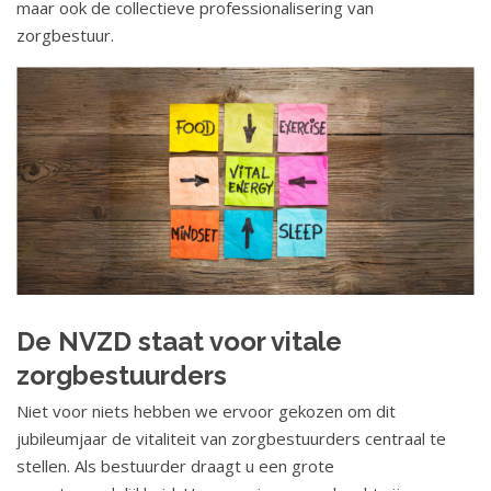
maar ook de collectieve professionalisering van
o
zorgbestuur.
u
d
S
p
r
i
n
g
n
a
a
De NVZD staat voor vitale
r
zorgbestuurders
n
a
Niet voor niets hebben we ervoor gekozen om dit
v
jubileumjaar de vitaliteit van zorgbestuurders centraal te
i
stellen. Als bestuurder draagt u een grote
g