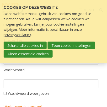
Sla
COOKIES OP DEZE WEBSITE
links
MENU
Deze website maakt gebruik van cookies om goed te
over
functioneren. Als je wilt aanpassen welke cookies we
S
mogen gebruiken, kan je jouw cookie-instellingen
p
Home
Log in
wijzigen. Meer informatie is beschikbaar in onze
r
privacyverklaring
.
i
Log in
n
Schakel alle cookies in
Toon cookie-instellingen
g
Gebruikersnaam
Alleen essentiële cookies
n
a
a
Wachtwoord
r
d
e
i
Wachtwoord weergeven
n
h
Wachtwoord vergeten?