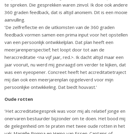
te spreken. Die gesprekken waren zinvol. Ik doe ook andere
360 graden feedback, dat is altijd anoniem. Dit is een mooie
aanvulling.
‘De zelfreflectie en de uitkomsten van de 360 graden
feedback vormen samen een prima input voor het opstellen
van een persoonlijk ontwikkelplan. Dat plan heeft een
meerjarenperspectief; het loopt door tot aan de
heraccreditatie <na vijf jaar, red.>. Ik dacht altijd maar een
jaar vooruit, nu werd mij gevraagd om verder te kijken, dat
was een eyeopener. Concreet heeft het accreditatietraject
mij dan ook een meerjarenplan opgeleverd voor mijn
persoonlijke ontwikkeling. Dat biedt houvast.’
Oude rotten
‘Het accreditatiegesprek was voor mij als relatief jonge en
onervaren bestuurder bijzonder om te doen. Het bood mij
de gelegenheid om te praten met twee oude rotten in het
vak: Mariëlle Rompa en Heino van Essen. Captains of