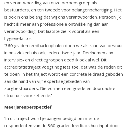
en verantwoording van onze beroepsgroep als
a
bestuurders, en ten tweede voor belangenbehartiging. Het
t
is ook in ons belang dat wij ons verantwoorden. Persoonlijk
i
hecht ik meer aan professionele ontwikkeling dan aan
e
verantwoording. Dat laatste zie ik vooral als een
hygiënefactor.
‘360 graden feedback ophalen doen we als raad van bestuur
in ons ziekenhuis ook, iedere twee jaar. Deelnemen aan
intervisie- en directiegroepen deed ik ook al wel. Dit
accreditatietraject voegt nog iets toe, dat was de reden dit
te doen; in het traject wordt een concrete leidraad geboden
aan de hand van vijf expertisegebieden van
zorgbestuurders. Die vormen een goede en doordachte
structuur voor reflectie.’
Meerjarenperspectief
‘In dit traject word je aangemoedigd om met de
respondenten van de 360 graden feedback hun input door