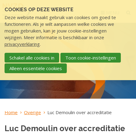
Sla
COOKIES OP DEZE WEBSITE
links
MENU
Deze website maakt gebruik van cookies om goed te
over
functioneren. Als je wilt aanpassen welke cookies we
S
mogen gebruiken, kan je jouw cookie-instellingen
p
wijzigen. Meer informatie is beschikbaar in onze
r
privacyverklaring
.
i
n
Schakel alle cookies in
Toon cookie-instellingen
g
Alleen essentiële cookies
n
a
a
r
d
e
Home
Overige
Luc Demoulin over accreditatie
i
n
Luc Demoulin over accreditatie
h