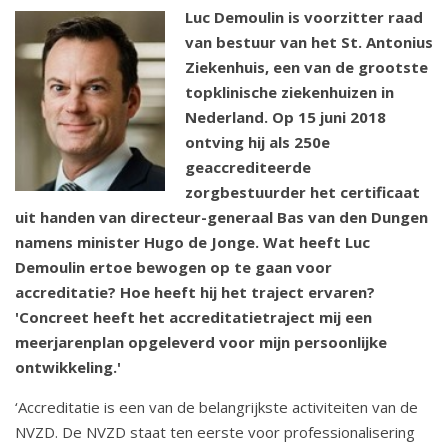
o
Luc Demoulin is voorzitter raad
u
van bestuur van het St. Antonius
d
Ziekenhuis, een van de grootste
S
topklinische ziekenhuizen in
p
Nederland. Op 15 juni 2018
r
ontving hij als 250e
i
geaccrediteerde
n
zorgbestuurder het certificaat
g
uit handen van directeur-generaal Bas van den Dungen
n
namens minister Hugo de Jonge. Wat heeft Luc
a
Demoulin ertoe bewogen op te gaan voor
a
accreditatie? Hoe heeft hij het traject ervaren?
r
'Concreet heeft het accreditatietraject mij een
n
meerjarenplan opgeleverd voor mijn persoonlijke
a
ontwikkeling.'
v
‘Accreditatie is een van de belangrijkste activiteiten van de
i
NVZD. De NVZD staat ten eerste voor professionalisering
g