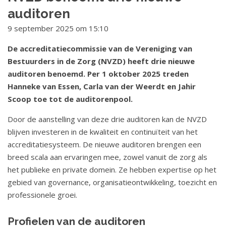
t
o
auditoren
a
u
9 september 2025 om 15:10
t
d
S
i
De accreditatiecommissie van de Vereniging van
p
Bestuurders in de Zorg (NVZD) heeft drie nieuwe
e
r
auditoren benoemd. Per 1 oktober 2025 treden
c
i
Hanneke van Essen, Carla van der Weerdt en Jahir
n
o
Scoop toe tot de auditorenpool.
g
m
Door de aanstelling van deze drie auditoren kan de NVZD
n
m
blijven investeren in de kwaliteit en continuïteit van het
a
accreditatiesysteem. De nieuwe auditoren brengen een
a
i
breed scala aan ervaringen mee, zowel vanuit de zorg als
r
s
het publieke en private domein. Ze hebben expertise op het
n
s
gebied van governance, organisatieontwikkeling, toezicht en
a
professionele groei.
v
i
i
e
Profielen van de auditoren
g