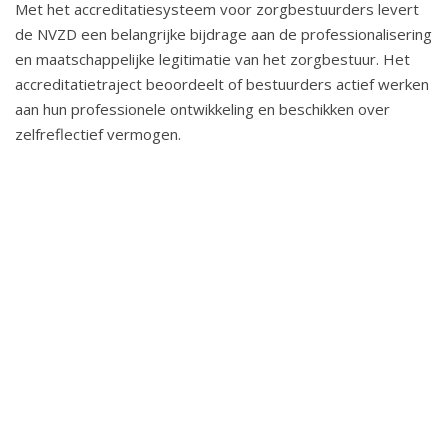
Met het accreditatiesysteem voor zorgbestuurders levert
m
de NVZD een belangrijke bijdrage aan de professionalisering
t
en maatschappelijke legitimatie van het zorgbestuur. Het
accreditatietraject beoordeelt of bestuurders actief werken
d
aan hun professionele ontwikkeling en beschikken over
r
zelfreflectief vermogen.
i
e
n
i
e
u
w
e
a