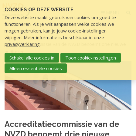
Sla
COOKIES OP DEZE WEBSITE
links
MENU
Deze website maakt gebruik van cookies om goed te
over
functioneren. Als je wilt aanpassen welke cookies we
S
mogen gebruiken, kan je jouw cookie-instellingen
p
Home
Overige
wijzigen. Meer informatie is beschikbaar in onze
r
Accreditatiecommissie van de NVZD benoemt drie nieuwe
privacyverklaring
.
i
auditoren
n
Schakel alle cookies in
Toon cookie-instellingen
g
A
Alleen essentiële cookies
n
c
a
c
a
r
r
d
e
e
d
i
Accreditatiecommissie van de
i
n
h
NVZD benoemt drie nieuwe