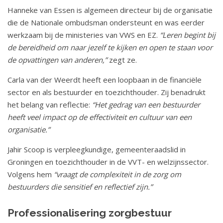
v
a
Hanneke van Essen is algemeen directeur bij de organisatie
t
a
die de Nationale ombudsman ondersteunt en was eerder
i
werkzaam bij de ministeries van VWS en EZ.
“Leren begint bij
n
e
de bereidheid om naar jezelf te kijken en open te staan voor
d
de opvattingen van anderen,”
zegt ze.
e
Carla van der Weerdt heeft een loopbaan in de financiële
N
sector en als bestuurder en toezichthouder. Zij benadrukt
V
het belang van reflectie:
“Het gedrag van een bestuurder
heeft veel impact op de effectiviteit en cultuur van een
Z
organisatie.”
D
Jahir Scoop is verpleegkundige, gemeenteraadslid in
b
Groningen en toezichthouder in de VVT- en welzijnssector.
e
Volgens hem
“vraagt de complexiteit in de zorg om
n
bestuurders die sensitief en reflectief zijn.”
o
Professionalisering zorgbestuur
e