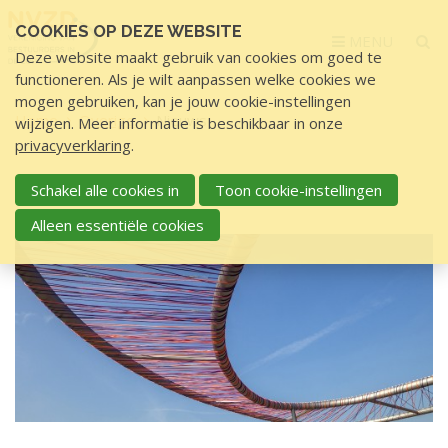
Sla
COOKIES OP DEZE WEBSITE
links
MENU
Deze website maakt gebruik van cookies om goed te
over
functioneren. Als je wilt aanpassen welke cookies we
S
mogen gebruiken, kan je jouw cookie-instellingen
p
Home
Overige
Nieuws
wijzigen. Meer informatie is beschikbaar in onze
r
privacyverklaring
.
i
N
n
Schakel alle cookies in
Toon cookie-instellingen
NIEUWS
i
g
Alleen essentiële cookies
e
n
u
a
a
w
r
s
d
e
i
n
h