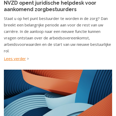
NVZD opent juridische helpdesk voor
o
aankomend zorgbestuurders
u
d
Staat u op het punt bestuurder te worden in de zorg? Dan
S
breekt een belangrijke periode aan voor de rest van uw
p
carrière. In de aanloop naar een nieuwe functie kunnen
r
vragen ontstaan over de arbeidsovereenkomst,
i
arbeidsvoorwaarden en de start van uw nieuwe bestuurlijke
n
rol.
g
Lees verder
n
a
a
r
n
a
v
i
g