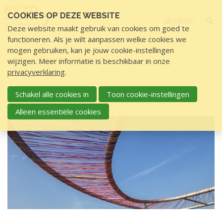
Sla
COOKIES OP DEZE WEBSITE
links
MENU
Deze website maakt gebruik van cookies om goed te
over
functioneren. Als je wilt aanpassen welke cookies we
S
mogen gebruiken, kan je jouw cookie-instellingen
p
Home
Overige
Nieuws
wijzigen. Meer informatie is beschikbaar in onze
r
privacyverklaring
.
i
N
n
Schakel alle cookies in
Toon cookie-instellingen
NIEUWS
i
g
Alleen essentiële cookies
e
n
u
a
a
w
r
s
d
e
i
n
h