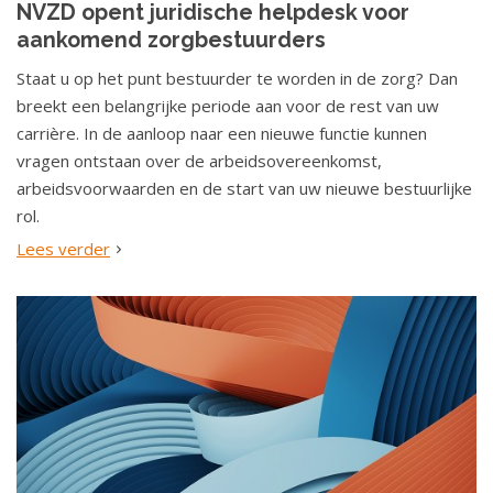
NVZD opent juridische helpdesk voor
o
aankomend zorgbestuurders
u
d
Staat u op het punt bestuurder te worden in de zorg? Dan
S
breekt een belangrijke periode aan voor de rest van uw
p
carrière. In de aanloop naar een nieuwe functie kunnen
r
vragen ontstaan over de arbeidsovereenkomst,
i
arbeidsvoorwaarden en de start van uw nieuwe bestuurlijke
n
rol.
g
Lees verder
n
a
a
r
n
a
v
i
g