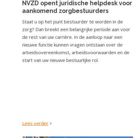
NVZD opent juridische helpdesk voor
o
aankomend zorgbestuurders
u
d
Staat u op het punt bestuurder te worden in de
S
zorg? Dan breekt een belangrijke periode aan voor
p
de rest van uw carrière. In de aanloop naar een
r
nieuwe functie kunnen vragen ontstaan over de
i
arbeidsovereenkomst, arbeidsvoorwaarden en de
n
start van uw nieuwe bestuurlijke rol.
g
n
a
a
r
n
a
v
Lees verder
i
g