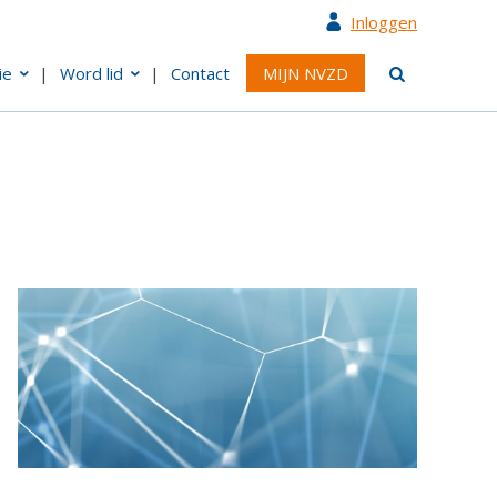
Inloggen
ie
Word lid
Contact
MIJN NVZD