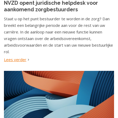
NVZD opent juridische helpdesk voor
o
aankomend zorgbestuurders
u
d
Staat u op het punt bestuurder te worden in de zorg? Dan
S
breekt een belangrijke periode aan voor de rest van uw
p
carrière. In de aanloop naar een nieuwe functie kunnen
r
vragen ontstaan over de arbeidsovereenkomst,
i
arbeidsvoorwaarden en de start van uw nieuwe bestuurlijke
n
rol.
g
Lees verder
n
a
a
r
n
a
v
i
g