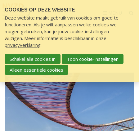
Sla
COOKIES OP DEZE WEBSITE
links
MENU
Deze website maakt gebruik van cookies om goed te
over
functioneren. Als je wilt aanpassen welke cookies we
S
mogen gebruiken, kan je jouw cookie-instellingen
p
Home
Overige
Nieuws
wijzigen. Meer informatie is beschikbaar in onze
r
privacyverklaring
.
i
N
n
Schakel alle cookies in
Toon cookie-instellingen
NIEUWS
i
g
Alleen essentiële cookies
e
n
u
a
a
w
r
s
d
e
i
n
h