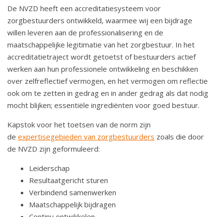
o
De NVZD heeft een accreditatiesysteem voor
u
zorgbestuurders ontwikkeld, waarmee wij een bijdrage
d
willen leveren aan de professionalisering en de
S
maatschappelijke legitimatie van het zorgbestuur. In het
p
accreditatietraject wordt getoetst of bestuurders actief
r
werken aan hun professionele ontwikkeling en beschikken
i
over zelfreflectief vermogen, en het vermogen om reflectie
n
ook om te zetten in gedrag en in ander gedrag als dat nodig
g
mocht blijken; essentiële ingrediënten voor goed bestuur.
n
Kapstok voor het toetsen van de norm zijn
a
de
expertisegebieden van zorgbestuurders
zoals die door
a
de NVZD zijn geformuleerd:
r
n
Leiderschap
a
Resultaatgericht sturen
v
Verbindend samenwerken
i
Maatschappelijk bijdragen
g
Continu ontwikkelen.