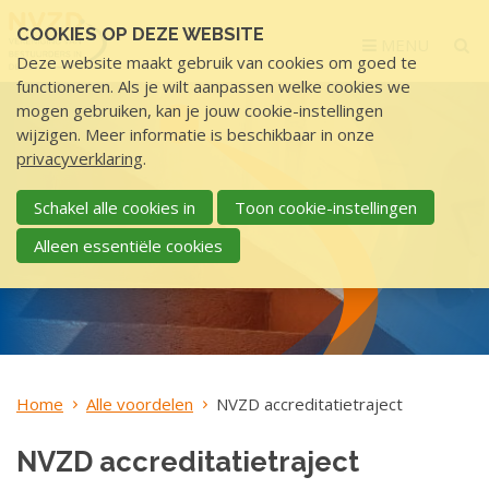
Sla
COOKIES OP DEZE WEBSITE
links
MENU
Deze website maakt gebruik van cookies om goed te
over
functioneren. Als je wilt aanpassen welke cookies we
S
mogen gebruiken, kan je jouw cookie-instellingen
p
wijzigen. Meer informatie is beschikbaar in onze
r
privacyverklaring
.
i
n
Schakel alle cookies in
Toon cookie-instellingen
g
Alleen essentiële cookies
n
a
a
r
d
e
Home
Alle voordelen
NVZD accreditatietraject
i
n
NVZD accreditatietraject
h