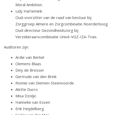
Moral Ambition.
Lidy Hartemink
Oud-voorzitter van de raad van bestuur bij
Zorggroep Almere en Zorgcombinatie Noorderboog.
Oud-directeur Gezondheidszorg bij
Verzekeraarscombinatie Univé-VGZ-IZA-Trias.
Auditoren zijn:
Ardie van Berkel
Clemens Blaas
Diny de Bresser
Gertrude van den Brink
Ronnie van Diemen-Steenvoorde
Alette Ducro
Misa Dzoljic
Hanneke van Essen
Erik Heijdelberg
Saskia van der Meij